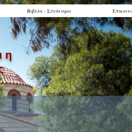
Βιβλία - Σύνδεσμοι
Επικοιν
ι η
ς