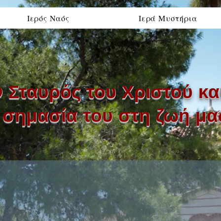
Ιερός Ναός
Ιερά Μυστήρια
 Σταυρός του Χριστού κα
σημασία του στη ζωή μα